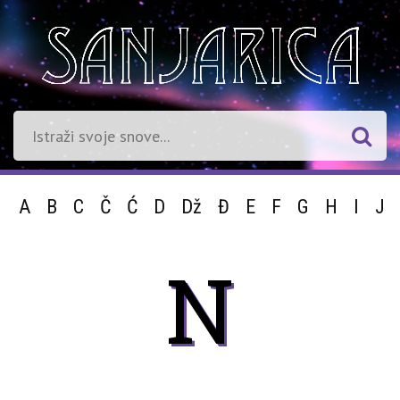
A
B
C
Č
Ć
D
Dž
Đ
E
F
G
H
I
J
N