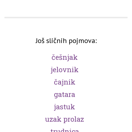
Još sličnih pojmova:
češnjak
jelovnik
čajnik
gatara
jastuk
uzak prolaz
trudnica