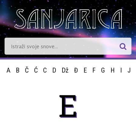
A
B
Č
Ć
C
D
Dž
Đ
E
F
G
H
I
J
E