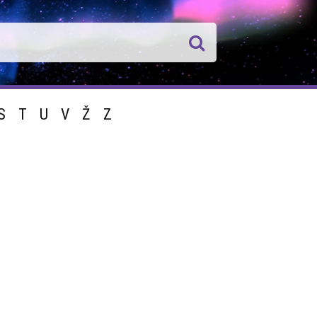
S
T
U
V
Ž
Z