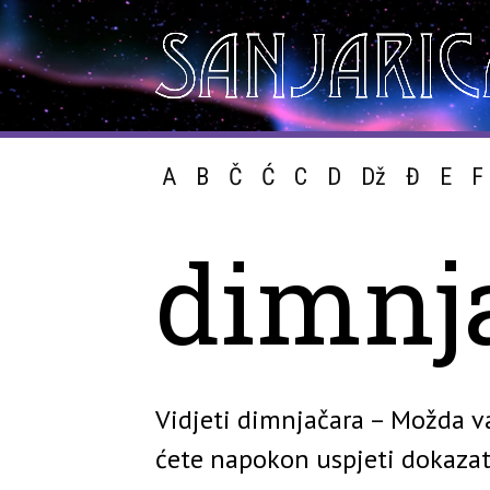
A
B
Č
Ć
C
D
Dž
Đ
E
F
dimnj
Vidjeti dimnjačara – Možda va
ćete napokon uspjeti dokazat