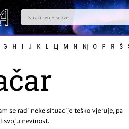
G
H
I
J
K
L
Lj
M
N
Nj
O
P
R
Š
ačar
m se radi neke situacije teško vjeruje, pa
i svoju nevinost.