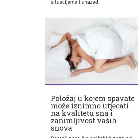
situacijama i unazad.
Položaj u kojem spavate
može iznimno utjecati
na kvalitetu sna i
zanimljivost vaših
snova