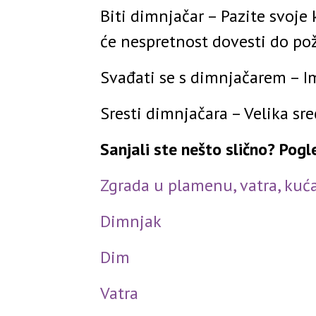
Biti dimnjačar – Pazite svoje
će nespretnost dovesti do pož
Svađati se s dimnjačarem – I
Sresti dimnjačara – Velika sreć
Sanjali ste nešto slično? Pog
Zgrada u plamenu, vatra, kuć
Dimnjak
Dim
Vatra