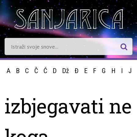
A
B
C
Č
Ć
D
Dž
Đ
E
F
G
H
I
J
izbjegavati ne
koga