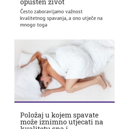
opušten život
Često zaboravljamo važnost
kvalitetnog spavanja, a ono utječe na
mnogo toga
Položaj u kojem spavate
može iznimno utjecati na
kvalitetu sna i