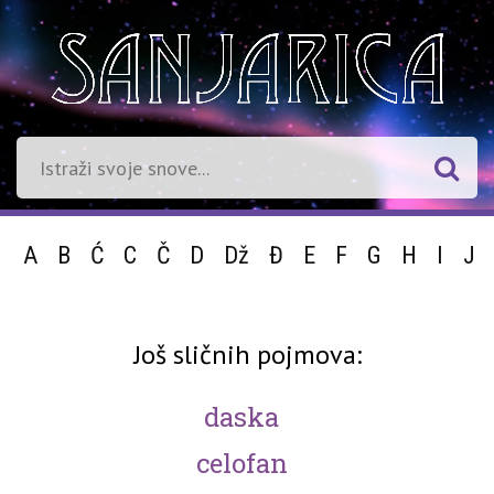
A
B
Ć
C
Č
D
Dž
Đ
E
F
G
H
I
J
Još sličnih pojmova:
daska
celofan