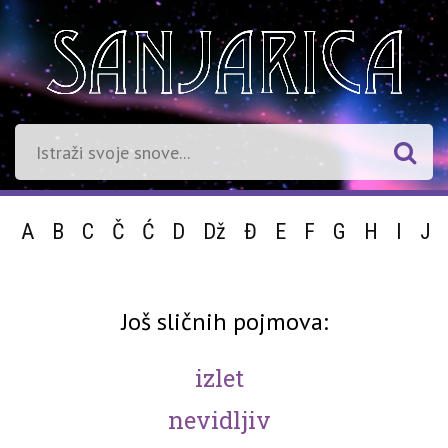
A
B
C
Č
Ć
D
Dž
Đ
E
F
G
H
I
J
Još sličnih pojmova:
izlet
nevidljiv